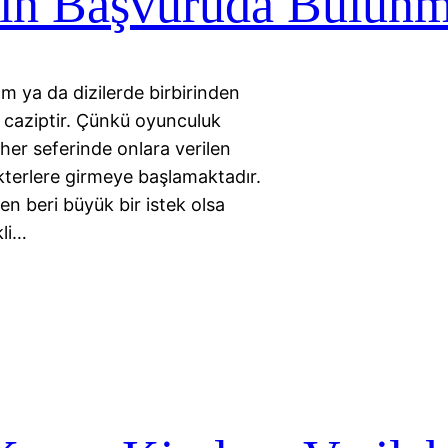
in Başvuruda Bulun
 ya da dizilerde birbirinden
ça caziptir. Çünkü oyunculuk
 her seferinde onlara verilen
akterlere girmeye başlamaktadır.
 beri büyük bir istek olsa
kli…