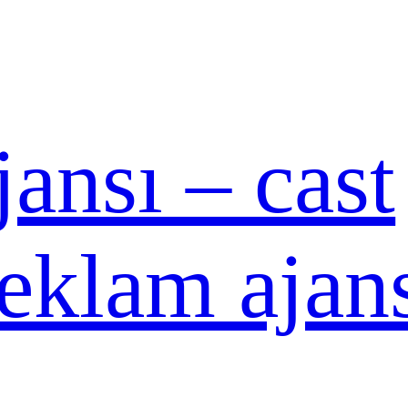
ansı – cast
reklam ajan