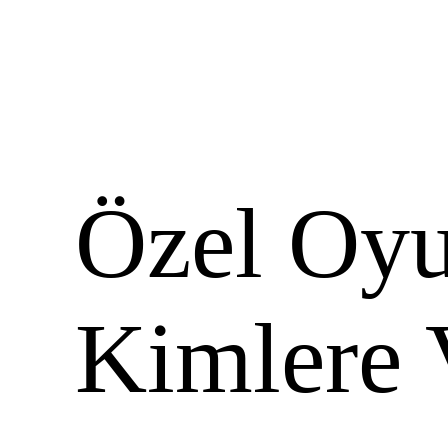
Özel Oyu
Kimlere V