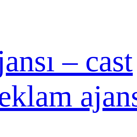
ansı – cast
reklam ajan