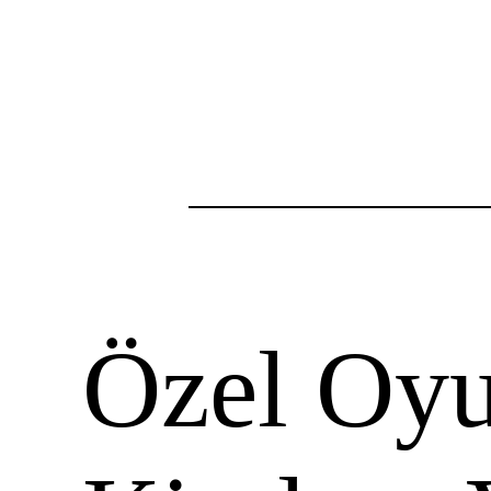
Özel Oyu