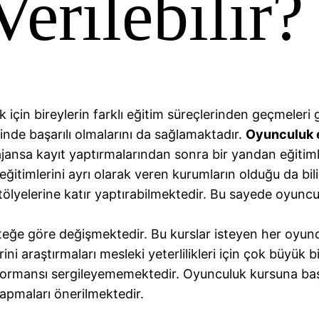
erilebilir?
 için bireylerin farklı eğitim süreçlerinden geçmeler
erinde başarılı olmalarını da sağlamaktadır.
Oyunculuk e
 ajansa kayıt yaptırmalarından sonra bir yandan eğitim
itimlerini ayrı olarak veren kurumların olduğu da bil
lyelerine katır yaptırabilmektedir. Bu sayede oyuncu a
isteğe göre değişmektedir. Bu kurslar isteyen her oyun
lerini araştırmaları mesleki yeterlilikleri için çok bü
formansı sergileyememektedir. Oyunculuk kursuna baş
yapmaları önerilmektedir.