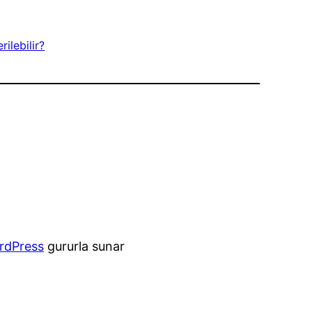
ilebilir?
rdPress
gururla sunar