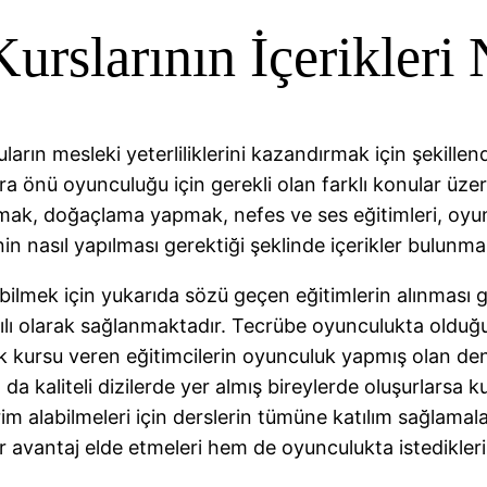
rslarının İçerikleri 
arın mesleki yeterliliklerini kazandırmak için şekillen
 önü oyunculuğu için gerekli olan farklı konular üzeri
ak, doğaçlama yapmak, nefes ve ses eğitimleri, oyunc
n nasıl yapılması gerektiği şeklinde içerikler bulunma
abilmek için yukarıda sözü geçen eğitimlerin alınması 
antılı olarak sağlanmaktadır. Tecrübe oyunculukta oldu
 kursu veren eğitimcilerin oyunculuk yapmış olan den
da kaliteli dizilerde yer almış bireylerde oluşurlarsa k
im alabilmeleri için derslerin tümüne katılım sağlamal
 bir avantaj elde etmeleri hem de oyunculukta istedikl