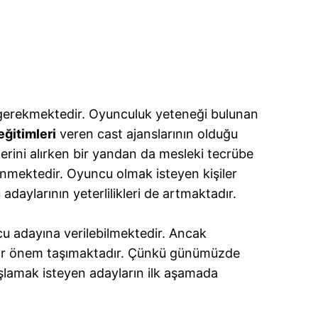
i gerekmektedir. Oyunculuk yeteneği bulunan
ğitimleri
veren cast ajanslarının olduğu
lerini alırken bir yandan da mesleki tecrübe
inmektedir. Oyuncu olmak isteyen kişiler
daylarının yeterlilikleri de artmaktadır.
cu adayına verilebilmektedir. Ancak
yük bir önem taşımaktadır. Çünkü günümüzde
lamak isteyen adayların ilk aşamada