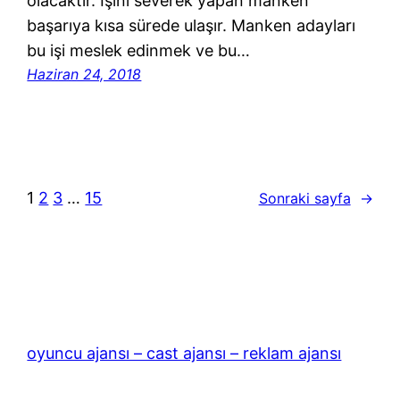
olacaktır. İşini severek yapan manken
başarıya kısa sürede ulaşır. Manken adayları
bu işi meslek edinmek ve bu…
Haziran 24, 2018
1
2
3
…
15
Sonraki sayfa
→
oyuncu ajansı – cast ajansı – reklam ajansı