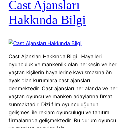
Cast Ajansları
Hakkında Bilgi
Cast Ajansları Hakkında Bilgi Hayalleri
oyunculuk ve mankenlik olan herkesin ve her
yaştan kişilerin hayallerine kavuşmasına ön
ayak olan kurumlara cast ajansları
denmektedir. Cast ajansları her alanda ve her
yaştan oyuncu ve manken adaylarına fırsat
sunmaktadır. Dizi film oyunculuğunun
gelişmesi ile reklam oyunculuğu ve tanıtım
firmalarında gelişmektedir. Bu durum oyuncu