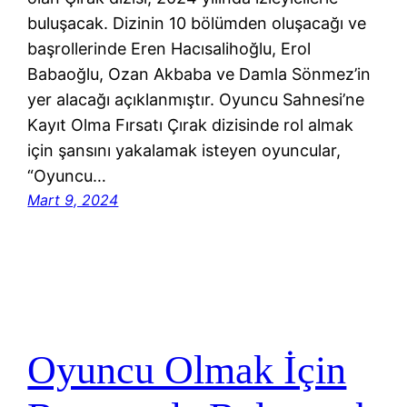
buluşacak. Dizinin 10 bölümden oluşacağı ve
başrollerinde Eren Hacısalihoğlu, Erol
Babaoğlu, Ozan Akbaba ve Damla Sönmez’in
yer alacağı açıklanmıştır. Oyuncu Sahnesi’ne
Kayıt Olma Fırsatı Çırak dizisinde rol almak
için şansını yakalamak isteyen oyuncular,
“Oyuncu…
Mart 9, 2024
Oyuncu Olmak İçin