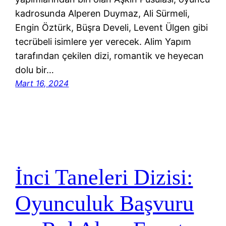
kadrosunda Alperen Duymaz, Ali Sürmeli,
Engin Öztürk, Büşra Develi, Levent Ülgen gibi
tecrübeli isimlere yer verecek. Alim Yapım
tarafından çekilen dizi, romantik ve heyecan
dolu bir…
Mart 16, 2024
İnci Taneleri Dizisi:
Oyunculuk Başvuru