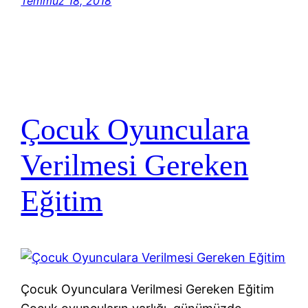
Temmuz 18, 2018
Çocuk Oyunculara
Verilmesi Gereken
Eğitim
Çocuk Oyunculara Verilmesi Gereken Eğitim