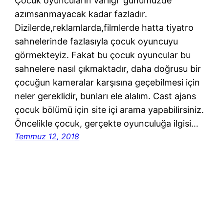
Çocuk oyuncuların varlığı günümüzde
azımsanmayacak kadar fazladır.
Dizilerde,reklamlarda,filmlerde hatta tiyatro
sahnelerinde fazlasıyla çocuk oyuncuyu
görmekteyiz. Fakat bu çocuk oyuncular bu
sahnelere nasıl çıkmaktadır, daha doğrusu bir
çocuğun kameralar karşısına geçebilmesi için
neler gereklidir, bunları ele alalım. Cast ajans
çocuk bölümü için site içi arama yapabilirsiniz.
Öncelikle çocuk, gerçekte oyunculuğa ilgisi…
Temmuz 12, 2018