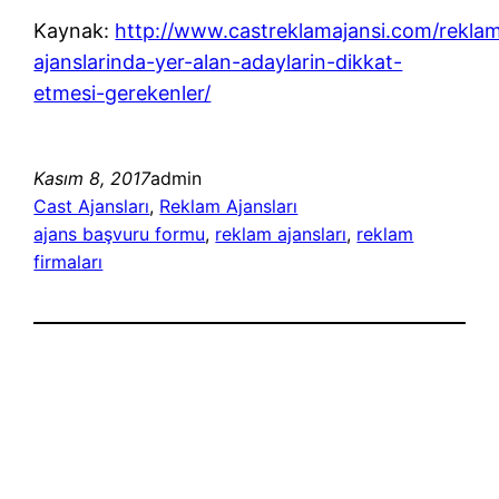
Kaynak:
http://www.castreklamajansi.com/rekla
ajanslarinda-yer-alan-adaylarin-dikkat-
etmesi-gerekenler/
Kasım 8, 2017
admin
Cast Ajansları
, 
Reklam Ajansları
ajans başvuru formu
, 
reklam ajansları
, 
reklam
firmaları