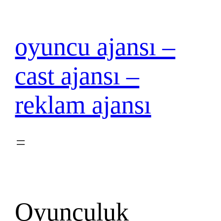
İçeriğe
geç
oyuncu ajansı –
cast ajansı –
reklam ajansı
Oyunculuk