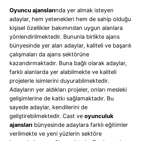
Oyuncu ajansları
nda yer almak isteyen
adaylar, hem yetenekleri hem de sahip olduğu
kişisel özellikler bakımından uygun alanlara
yönlendirilmektedir. Bununla birlikte ajans
bünyesinde yer alan adaylar, kaliteli ve başarılı
çalışmaları da ajans sektörüne
kazandırmaktadır. Buna bağlı olarak adaylar,
farklı alanlarda yer alabilmekte ve kaliteli
projelerle isimlerini duyurabilmektedir.
Adayların yer aldıkları projeler, onları mesleki
gelişimlerine de katkı sağlamaktadır. Bu
sayede adaylar, kendilerini de
geliştirebilmektedir. Cast ve
oyunculuk
ajansları
bünyesinde adaylara farklı eğitimler
verilmekte ve yeni yüzlerin sektöre