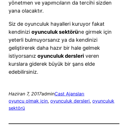
yönetmen ve yapımcıların da tercihi sizden
yana olacaktır.
Siz de oyunculuk hayalleri kuruyor fakat
kendinizi
oyunculuk sektörü
ne girmek için
yeterli bulmuyorsanız ya da kendinizi
geliştirerek daha hazır bir hale gelmek
istiyorsanız
oyunculuk dersleri
veren
kurslara giderek büyük bir şans elde
edebilirsiniz.
Haziran 7, 2017
admin
Cast Ajansları
oyuncu olmak için
, 
oyunculuk dersleri
, 
oyunculuk
sektörü