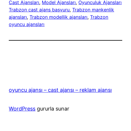
Cast Ajansları
, 
Model Ajansları
, 
Oyunculuk Ajansları
Trabzon cast ajans başvuru
, 
Trabzon mankenlik
ajansları
, 
Trabzon modellik ajansları
, 
Trabzon
oyuncu ajansları
oyuncu ajansı – cast ajansı – reklam ajansı
WordPress
gururla sunar