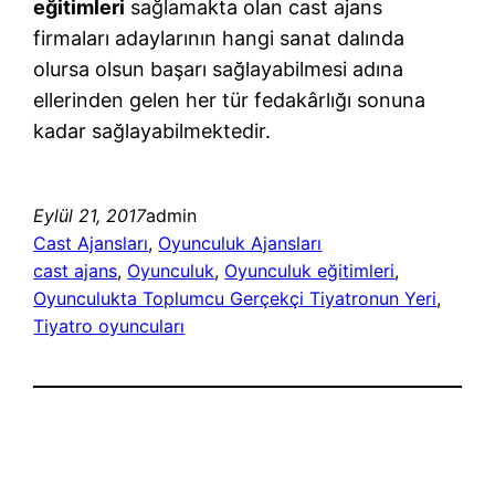
eğitimleri
sağlamakta olan cast ajans
firmaları adaylarının hangi sanat dalında
olursa olsun başarı sağlayabilmesi adına
ellerinden gelen her tür fedakârlığı sonuna
kadar sağlayabilmektedir.
Eylül 21, 2017
admin
Cast Ajansları
, 
Oyunculuk Ajansları
cast ajans
, 
Oyunculuk
, 
Oyunculuk eğitimleri
, 
Oyunculukta Toplumcu Gerçekçi Tiyatronun Yeri
, 
Tiyatro oyuncuları