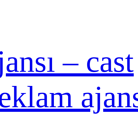
ansı – cast
reklam ajan