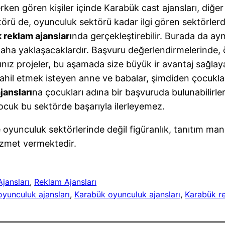
rken gören kişiler içinde Karabük cast ajansları, diğ
ktörü de, oyunculuk sektörü kadar ilgi gören sektörlerd
 reklam ajansları
nda gerçekleştirebilir. Burada da ayn
daha yaklaşacaklardır. Başvuru değerlendirmelerinde,
ız projeler, bu aşamada size büyük ir avantaj sağlaya
dahil etmek isteyen anne ve babalar, şimdiden çocuklar
ansları
na çocukları adına bir başvuruda bulunabilirl
çocuk bu sektörde başarıyla ilerleyemez.
 oyunculuk sektörlerinde değil figüranlık, tanıtım mank
izmet vermektedir.
jansları
, 
Reklam Ajansları
yunculuk ajansları
, 
Karabük oyunculuk ajansları
, 
Karabük re