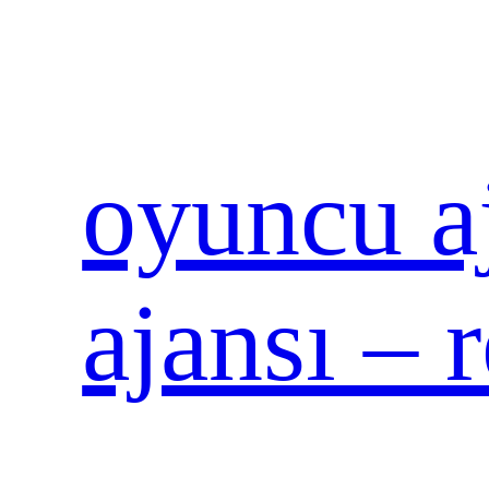
İçeriğe
geç
oyuncu aj
ajansı – 