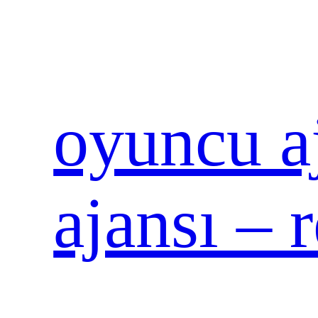
İçeriğe
geç
oyuncu aj
ajansı – 