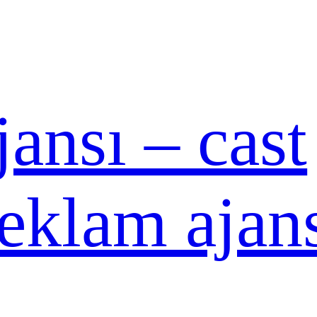
ansı – cast
reklam ajan