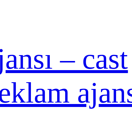
ansı – cast
reklam ajan