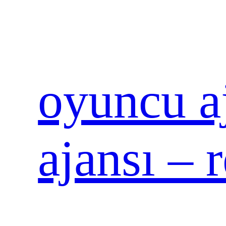
İçeriğe
geç
oyuncu aj
ajansı – 