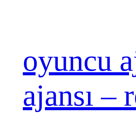
İçeriğe
geç
oyuncu aj
ajansı – 