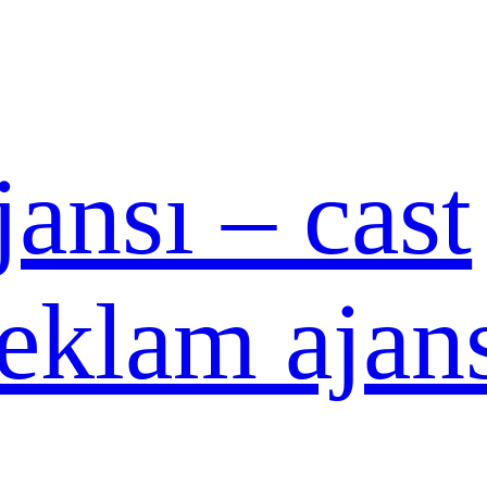
ansı – cast
reklam ajan