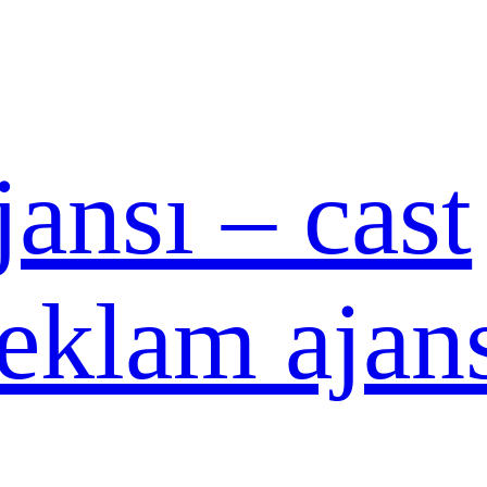
ansı – cast
reklam ajan