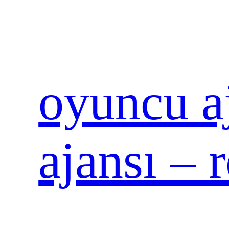
İçeriğe
geç
oyuncu aj
ajansı – 