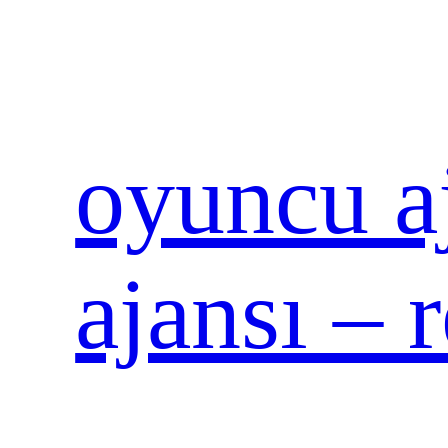
İçeriğe
geç
oyuncu aj
ajansı – 