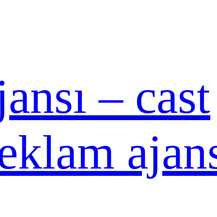
ansı – cast
reklam ajan