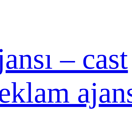
ansı – cast
reklam ajan