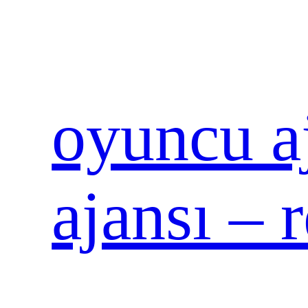
İçeriğe
geç
oyuncu aj
ajansı – 