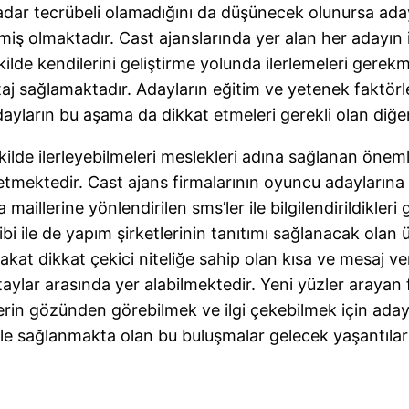
 kadar tecrübeli olamadığını da düşünecek olunursa ada
miş olmaktadır. Cast ajanslarında yer alan her adayın 
kilde kendilerini geliştirme yolunda ilerlemeleri gerek
taj sağlamaktadır. Adayların eğitim ve yetenek faktörler
adayların bu aşama da dikkat etmeleri gerekli olan diğe
şekilde ilerleyebilmeleri meslekleri adına sağlanan önem
ektedir. Cast ajans firmalarının oyuncu adaylarına yö
aillerine yönlendirilen sms’ler ile bilgilendirildikleri
hibi ile de yapım şirketlerinin tanıtımı sağlanacak olan
akat dikkat çekici niteliğe sahip olan kısa ve mesaj ve
ylar arasında yer alabilmektedir. Yeni yüzler arayan f
nlerin gözünden görebilmek ve ilgi çekebilmek için ada
lı ile sağlanmakta olan bu buluşmalar gelecek yaşantıla