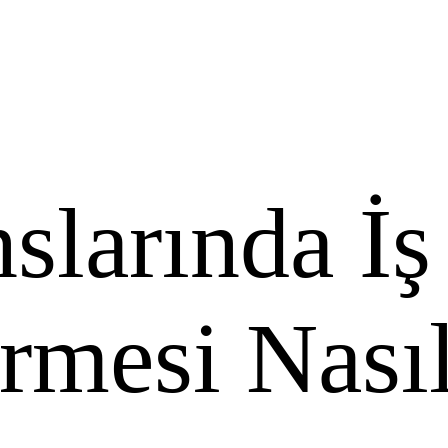
slarında İş
rmesi Nası